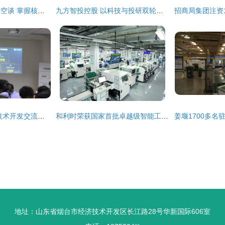
电商行业一本万利非空谈 掌握核心技术开发技能是关键
九方智投控股 以科技与投研双轮驱动，引领行业数字化转型
2018区块链应用及技术开发交流会在链湾成功举办，共话技术未来
和利时荣获国家首批卓越级智能工厂 技术开发引领智能制造新标杆
地址：山东省烟台市经济技术开发区长江路28号华新国际606室