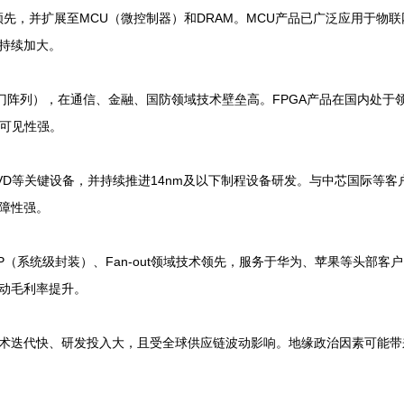
份额领先，并扩展至MCU（微控制器）和DRAM。MCU产品已广泛应用于
持续加大。
程门阵列），在通信、金融、国防领域技术壁垒高。FPGA产品在国内处于
单可见性强。
VD等关键设备，并持续推进14nm及以下制程设备研发。与中芯国际等客
障性强。
（系统级封装）、Fan-out领域技术领先，服务于华为、苹果等头部客
动毛利率提升。
术迭代快、研发投入大，且受全球供应链波动影响。地缘政治因素可能带