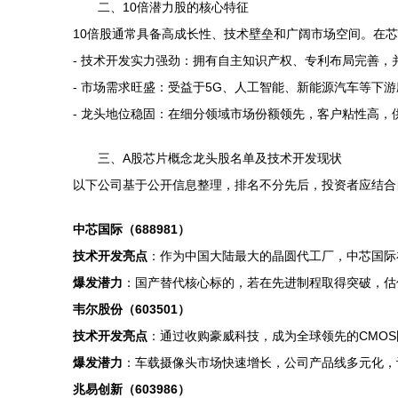
二、10倍潜力股的核心特征
10倍股通常具备高成长性、技术壁垒和广阔市场空间。在
- 技术开发实力强劲：拥有自主知识产权、专利布局完善
- 市场需求旺盛：受益于5G、人工智能、新能源汽车等下
- 龙头地位稳固：在细分领域市场份额领先，客户粘性高，
三、A股芯片概念龙头股名单及技术开发现状
以下公司基于公开信息整理，排名不分先后，投资者应结合
中芯国际（688981）
技术开发亮点
：作为中国大陆最大的晶圆代工厂，中芯国际
爆发潜力
：国产替代核心标的，若在先进制程取得突破，估
韦尔股份（603501）
技术开发亮点
：通过收购豪威科技，成为全球领先的CMO
爆发潜力
：车载摄像头市场快速增长，公司产品线多元化，
兆易创新（603986）