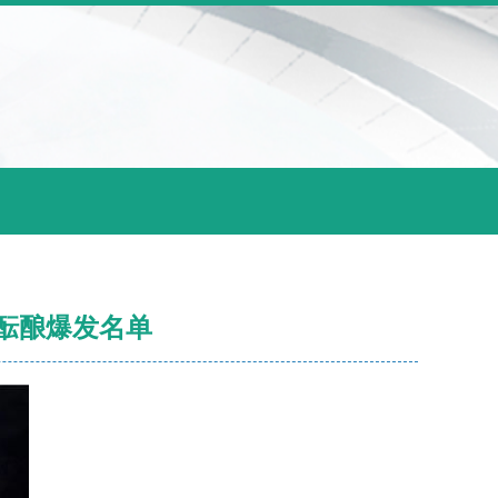
股酝酿爆发名单