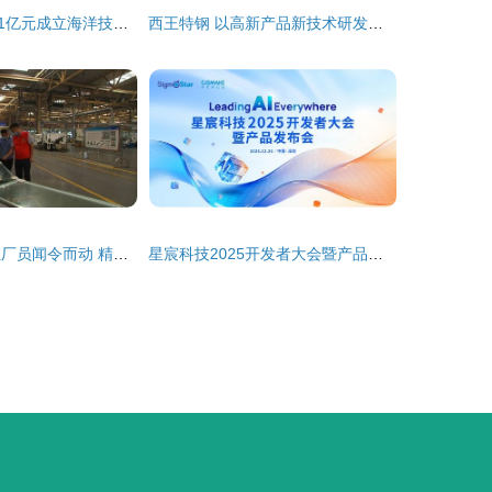
招商局集团注资1亿元成立海洋技术开发投资公司，加速海洋科技创新布局
西王特钢 以高新产品新技术研发荣获中国发明创业创新一等奖
姜堰1700多名驻厂员闻令而动 精准服务技术开发 护航企业高质量发展
星宸科技2025开发者大会暨产品发布会 引领AI，智创未来