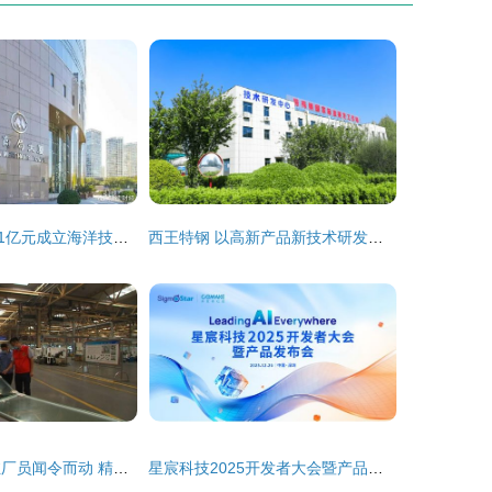
招商局集团注资1亿元成立海洋技术开发投资公司，加速海洋科技创新布局
西王特钢 以高新产品新技术研发荣获中国发明创业创新一等奖
姜堰1700多名驻厂员闻令而动 精准服务技术开发 护航企业高质量发展
星宸科技2025开发者大会暨产品发布会 引领AI，智创未来