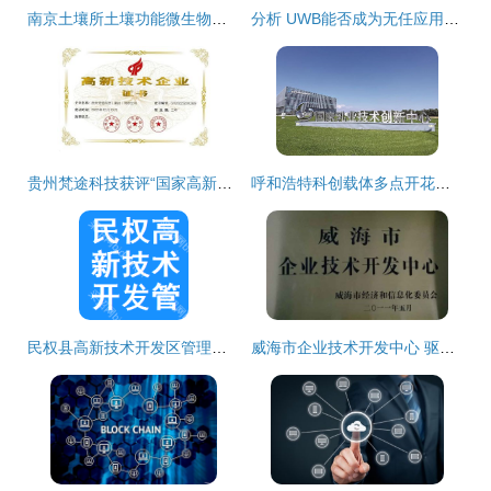
南京土壤所土壤功能微生物技术开发取得新进展
分析 UWB能否成为无任应用领域的下一爆发点？技术开发视角
贵州梵途科技获评“国家高新技术企业” 引领技术开发创新
呼和浩特科创载体多点开花，技术开发赋能产业高质量发展
民权县高新技术开发区管理委员会技术开发工作概述与展望
威海市企业技术开发中心 驱动创新与产业升级的引擎