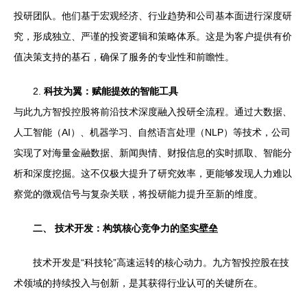
投研团队。他们基于宏观经济、行业趋势和公司基本面进行深度研
究，形成独立、严谨的投资逻辑和策略体系。这是为客户提供有价
值决策支持的基石，确保了服务的专业性和前瞻性。
2.
科技为翼：赋能提效的智能工具
与此九方智投控股将前沿技术深度融入投研全流程。通过大数据、
人工智能（AI）、机器学习、自然语言处理（NLP）等技术，公司
实现了对海量金融数据、新闻舆情、财报信息的实时抓取、智能分
析和深度挖掘。这不仅极大提升了研究效率，更能够发现人力难以
察觉的微观信号与复杂关联，将投研能力提升至新的维度。
二、 技术开发：构筑核心竞争力的坚实壁垒
技术开发是“科技轮”高速运转的核心动力。九方智投控股在技
术领域的持续投入与创新，是其获得行业认可的关键所在。