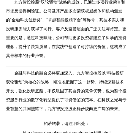
九方智投控股“双轮驱动”战略的成效，已通过多项行业荣誉和
市场反馈得到验证。公司及其产品多次荣获权威媒体和机构颁发
的“金融科技创新奖”、“卓越智能投顾平台”等称号，其技术实力和
投研服务能力获得了同行、客户及监管层面的广泛关注与肯定。更
重要的是，通过科技赋能，公司帮助更多投资者建立了科学的投资
理念，提升了决策质量，在实践中创造了可持续的价值，这构成了
其最根本的行业声誉。
金融与科技的融合必将更加深入。九方智投控股以“科技投研
双轮驱动”为核心的战略，精准地把握了这一趋势。持续深耕技术
开发，强化投研底蕴，不仅巩固了其自身的竞争优势，也为整个投
资服务行业的数字化转型提供了可资借鉴的范本。在科技之光与专
业智慧的共同照耀下，九方智投控股正稳步驶向更广阔的未来。
如若转载，请注明出处：
http://www.zhongkeyuntui.com/product/68.html